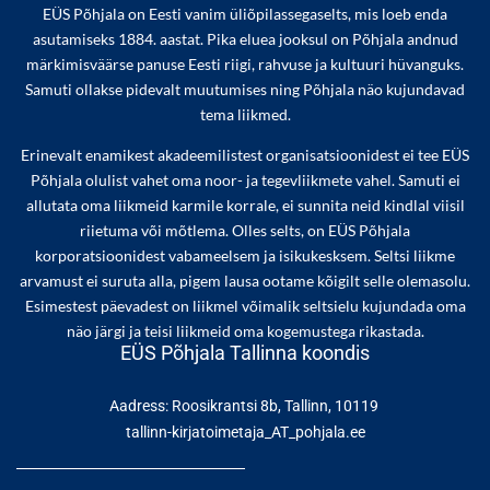
EÜS Põhjala on Eesti vanim üliõpilassegaselts, mis loeb enda
asutamiseks 1884. aastat. Pika eluea jooksul on Põhjala andnud
märkimisväärse panuse Eesti riigi, rahvuse ja kultuuri hüvanguks.
Samuti ollakse pidevalt muutumises ning Põhjala näo kujundavad
tema liikmed.
Erinevalt enamikest akadeemilistest organisatsioonidest ei tee EÜS
Põhjala olulist vahet oma noor- ja tegevliikmete vahel. Samuti ei
allutata oma liikmeid karmile korrale, ei sunnita neid kindlal viisil
riietuma või mõtlema. Olles selts, on EÜS Põhjala
korporatsioonidest vabameelsem ja isikukesksem. Seltsi liikme
arvamust ei suruta alla, pigem lausa ootame kõigilt selle olemasolu.
Esimestest päevadest on liikmel võimalik seltsielu kujundada oma
näo järgi ja teisi liikmeid oma kogemustega rikastada.
EÜS Põhjala Tallinna koondis
Aadress: Roosikrantsi 8b, Tallinn, 10119
tallinn-kirjatoimetaja_AT_pohjala.ee