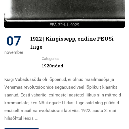
07
1922 | Kingissepp, endine PEÜSi
liige
november
Categories
1920ndad
Kuigi Vabadussõda oli lõppenud, ei olnud maailmasõja ja
Venemaa revolutsioonide segadused veel lõplikult klaariks
saanud. Eesti vabariigi esimestel aastatel liikus siin mitmeid
kommuniste, kes Nõukogude Liidust tuge said ning püüdsid
endiselt maailmarevolutsiooni läbi viia. 1922. aasta 3. mai
hilisõhtul leidis …