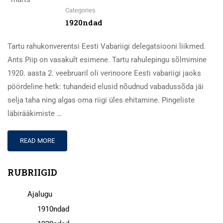
Categories
1920ndad
Tartu rahukonverentsi Eesti Vabariigi delegatsiooni liikmed.
Ants Piip on vasakult esimene. Tartu rahulepingu sõlmimine
1920. aasta 2. veebruaril oli verinoore Eesti vabariigi jaoks
pöördeline hetk: tuhandeid elusid nõudnud vabadussõda jäi
selja taha ning algas oma riigi üles ehitamine. Pingeliste
läbirääkimiste …
READ MORE
RUBRIIGID
Ajalugu
1910ndad