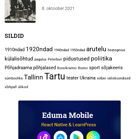
8. oktoober 2021
SILDID
arutelu
1920ndad
1910ndad
1940ndad
1950ndad
heategevus
poliitika
külalisõhtud
pidustused
pagulus
Peterburi
Põhjadraama
põhjalased
sport
sõjakeeris
Roosikrantsi
Rootsi
Tartu
Tallinn
teater
Ukraina
sümboolika
volber
väliskoondised
võrkpall
ülikool