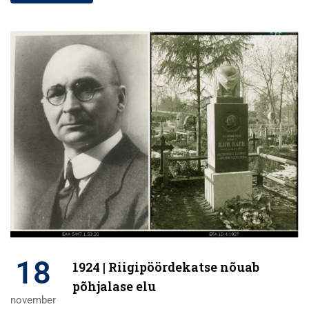
18
1924 | Riigipöördekatse nõuab
põhjalase elu
november