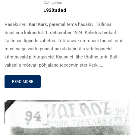
Categories
1920ndad
Vasakul vil! Karl Kark, paremal tema hauakivi Tallinna
Siselinna kalmistul. 1. detsember 1924. Kahetus teoksil
Tallinnas lippude vahetus. Töörahva kommuuni tunast, sini-
must-valge vastu punast pakub käputäis vetelaguseid
käratsevaid piiritaguseid. Kaasa ei lähe tööline tark. Balti
vaksalis mõrvati põhjalane teedeminister Kark. …
READ MORE