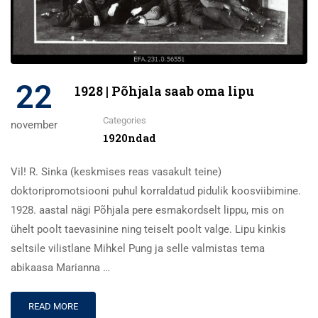
22
1928 | Põhjala saab oma lipu
Categories
november
1920ndad
Vil! R. Sinka (keskmises reas vasakult teine)
doktoripromotsiooni puhul korraldatud pidulik koosviibimine.
1928. aastal nägi Põhjala pere esmakordselt lippu, mis on
ühelt poolt taevasinine ning teiselt poolt valge. Lipu kinkis
seltsile vilistlane Mihkel Pung ja selle valmistas tema
abikaasa Marianna …
READ MORE