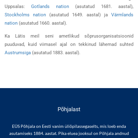
Uppsalas:
Gotlands nation
(asutatud 1681. aastal),
Stockholms nation
(asutatud 1649. aastal) ja
Värmlands
nation
(asutatud 1660. aastal).
Ka Lätis meil seni ametlikud sõprusorganisatsioonid
puuduvad, kuid viimasel ajal on tekkinud lähemad suhted
Austrumsiga
(asutatud 1883. aastal).
Põhjalast
EÜS Põhjala on Eesti vanim üliõpilassegaselts, mis loeb enda
asutamiseks 1884. aastat. Pika eluea jooksul on Põhjala andnud