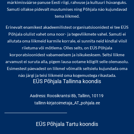
märkimisväärse panuse Eesti riigi, rahvuse ja kultuuri hüvanguks.
Samuti ollakse pidevalt muutumises ning Põhjala näo kujundavad
tema liikmed.
Erinevalt enamikest akadeemilistest organisatsioonidest ei tee EÜS
Põhjala olulist vahet oma noor- ja tegevliikmete vahel. Samuti ei
allutata oma liikmeid karmile korrale, ei sunnita neid kindlal viisil
riietuma või mõtlema. Olles selts, on EÜS Põhjala
korporatsioonidest vabameelsem ja isikukesksem. Seltsi liikme
arvamust ei suruta alla, pigem lausa ootame kõigilt selle olemasolu.
Esimestest päevadest on liikmel võimalik seltsielu kujundada oma
näo järgi ja teisi liikmeid oma kogemustega rikastada.
EÜS Põhjala Tallinna koondis
Aadress: Roosikrantsi 8b, Tallinn, 10119
tallinn-kirjatoimetaja_AT_pohjala.ee
EÜS Põhjala Tartu koondis