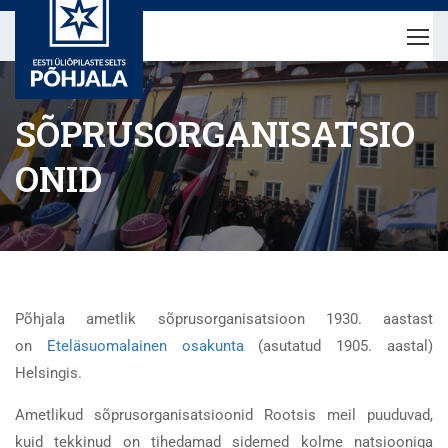
SÕPRUSORGANISATSIO
ONID
Põhjala ametlik sõprusorganisatsioon 1930. aastast
on
Eteläsuomalainen osakunta
(asutatud 1905. aastal)
Helsingis.
Ametlikud sõprusorganisatsioonid Rootsis meil puuduvad,
kuid tekkinud on tihedamad sidemed kolme natsiooniga