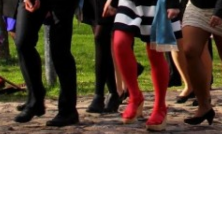
Põhjalast
EÜS Põhjala on Eesti vanim üliõpilassegaselts, mis loeb 