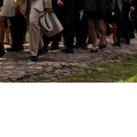
dis
, 10119