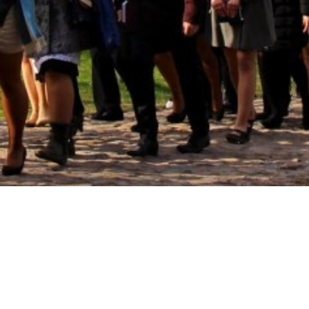
EÜS Põhjala Tallinna koon
Aadress: Roosikrantsi 8b, Tallinn
enda asutamiseks 1884. aastat.