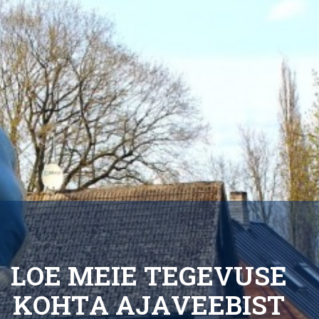
L
O
E
M
E
I
E
T
E
G
E
V
U
S
E
K
O
H
T
A
A
J
A
V
E
E
B
I
S
T