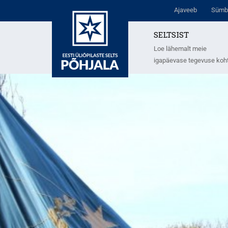
Ajaveeb
Sümb
SELTSIST
Loe lähemalt meie
igapäevase tegevuse koh