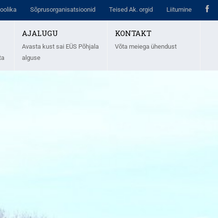
oolika
Sõprusorganisatsioonid
Teised Ak. orgid
Liitumine
AJALUGU
KONTAKT
Avasta kust sai EÜS Põhjala
Võta meiega ühendust
ta
alguse